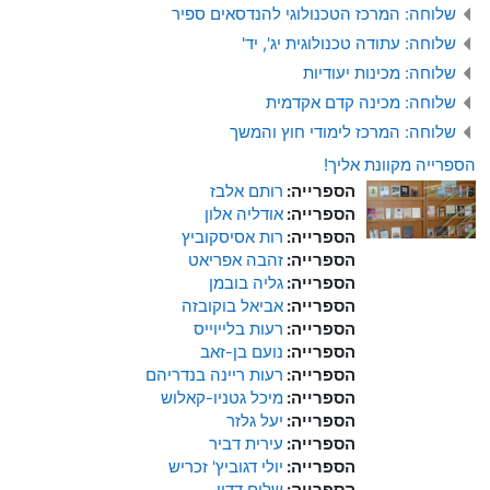
שלוחה: המרכז הטכנולוגי להנדסאים ספיר
שלוחה: עתודה טכנולוגית יג', יד'
שלוחה: מכינות יעודיות
שלוחה: מכינה קדם אקדמית
שלוחה: המרכז לימודי חוץ והמשך
הספרייה מקוונת אליך!
הספרייה:
רותם אלבז
הספרייה:
אודליה אלון
הספרייה:
רות אסיסקוביץ
הספרייה:
זהבה אפריאט
הספרייה:
גליה בובמן
הספרייה:
אביאל בוקובזה
הספרייה:
רעות בלייוייס
הספרייה:
נועם בן-זאב
הספרייה:
רעות ריינה בנדריהם
הספרייה:
מיכל גטניו-קאלוש
הספרייה:
יעל גלזר
הספרייה:
עירית דביר
הספרייה:
יולי דגוביץ' זכריש
הספרייה:
שלום דדון