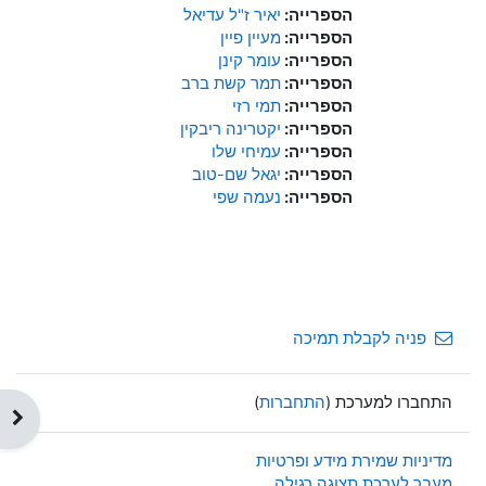
הספרייה:
יאיר ז"ל עדיאל
הספרייה:
מעיין פיין
הספרייה:
עומר קינן
הספרייה:
תמר קשת ברב
הספרייה:
תמי רזי
הספרייה:
יקטרינה ריבקין
הספרייה:
עמיחי שלו
הספרייה:
יגאל שם-טוב
הספרייה:
נעמה שפי
פניה לקבלת תמיכה
התחברו למערכת (
התחברות
)
תצוג
מדיניות שמירת מידע ופרטיות
מעבר לערכת תצוגה רגילה